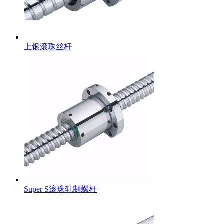
上银滚珠丝杆
Super S滚珠轧制螺杆